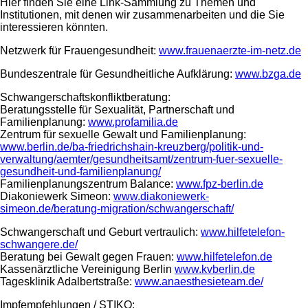
Hier finden Sie eine Link-Sammlung zu Themen und
Institutionen, mit denen wir zusammenarbeiten und die Sie
interessieren könnten.
Netzwerk für Frauengesundheit:
www.frauenaerzte-im-netz.de
Bundeszentrale für Gesundheitliche Aufklärung:
www.bzga.de
Schwangerschaftskonfliktberatung:
Beratungsstelle für Sexualität, Partnerschaft und
Familienplanung:
www.profamilia.de
Zentrum für sexuelle Gewalt und Familienplanung:
www.berlin.de/ba-friedrichshain-kreuzberg/politik-und-
verwaltung/aemter/gesundheitsamt/zentrum-fuer-sexuelle-
gesundheit-und-familienplanung/
Familienplanungszentrum Balance:
www.fpz-berlin.de
Diakoniewerk Simeon:
www.diakoniewerk-
simeon.de/beratung-migration/schwangerschaft/
Schwangerschaft und Geburt vertraulich:
www.hilfetelefon-
schwangere.de/
Beratung bei Gewalt gegen Frauen:
www.hilfetelefon.de
Kassenärztliche Vereinigung Berlin
www.kvberlin.de
Tagesklinik Adalbertstraße:
www.anaesthesieteam.de/
Impfempfehlungen / STIKO: